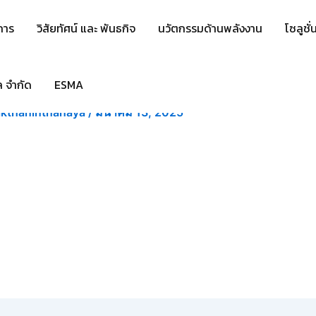
การ
วิสัยทัศน์ และ พันธกิจ
นวัตกรรมด้านพลังงาน
โซลูชั
ล จำกัด
ESMA
f060e1d67
akthaninthanaya
/
มีนาคม 13, 2025